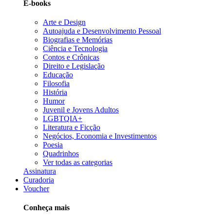
E-books
Arte e Design
Autoajuda e Desenvolvimento Pessoal
Biografias e Memórias
Ciência e Tecnologia
Contos e Crônicas
Direito e Legislação
Educação
Filosofia
História
Humor
Juvenil e Jovens Adultos
LGBTQIA+
Literatura e Ficção
Negócios, Economia e Investimentos
Poesia
Quadrinhos
Ver todas as categorias
Assinatura
Curadoria
Voucher
Conheça mais