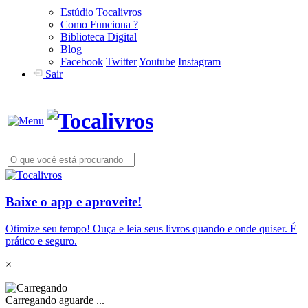
Estúdio Tocalivros
Como Funciona ?
Biblioteca Digital
Blog
Facebook
Twitter
Youtube
Instagram
Sair
Baixe o app e aproveite!
Otimize seu tempo! Ouça e leia seus livros quando e onde quiser. É
prático e seguro.
×
Carregando aguarde ...