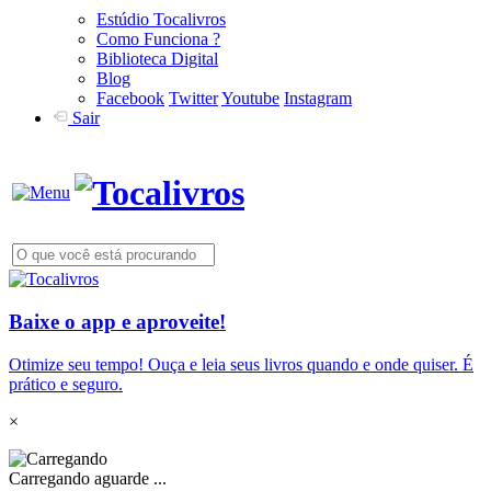
Estúdio Tocalivros
Como Funciona ?
Biblioteca Digital
Blog
Facebook
Twitter
Youtube
Instagram
Sair
Baixe o app e aproveite!
Otimize seu tempo! Ouça e leia seus livros quando e onde quiser. É
prático e seguro.
×
Carregando aguarde ...