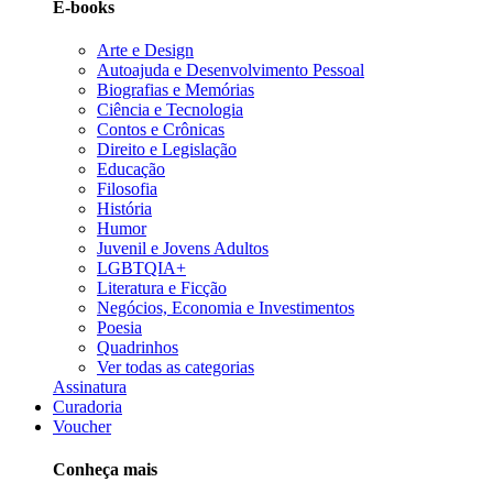
E-books
Arte e Design
Autoajuda e Desenvolvimento Pessoal
Biografias e Memórias
Ciência e Tecnologia
Contos e Crônicas
Direito e Legislação
Educação
Filosofia
História
Humor
Juvenil e Jovens Adultos
LGBTQIA+
Literatura e Ficção
Negócios, Economia e Investimentos
Poesia
Quadrinhos
Ver todas as categorias
Assinatura
Curadoria
Voucher
Conheça mais