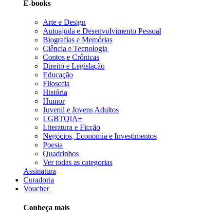
E-books
Arte e Design
Autoajuda e Desenvolvimento Pessoal
Biografias e Memórias
Ciência e Tecnologia
Contos e Crônicas
Direito e Legislação
Educação
Filosofia
História
Humor
Juvenil e Jovens Adultos
LGBTQIA+
Literatura e Ficção
Negócios, Economia e Investimentos
Poesia
Quadrinhos
Ver todas as categorias
Assinatura
Curadoria
Voucher
Conheça mais