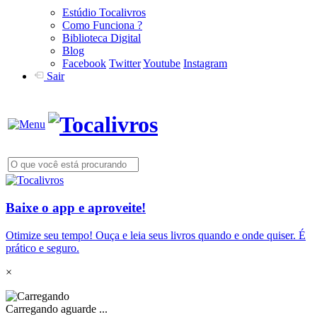
Estúdio Tocalivros
Como Funciona ?
Biblioteca Digital
Blog
Facebook
Twitter
Youtube
Instagram
Sair
Baixe o app e aproveite!
Otimize seu tempo! Ouça e leia seus livros quando e onde quiser. É
prático e seguro.
×
Carregando aguarde ...