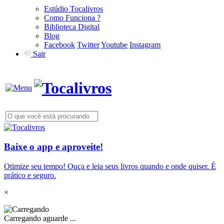
Estúdio Tocalivros
Como Funciona ?
Biblioteca Digital
Blog
Facebook
Twitter
Youtube
Instagram
Sair
Baixe o app e aproveite!
Otimize seu tempo! Ouça e leia seus livros quando e onde quiser. É
prático e seguro.
×
Carregando aguarde ...