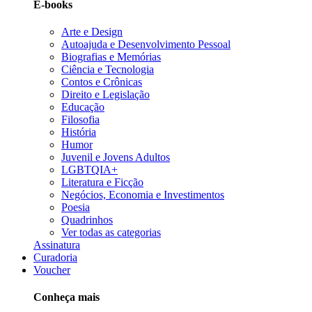
E-books
Arte e Design
Autoajuda e Desenvolvimento Pessoal
Biografias e Memórias
Ciência e Tecnologia
Contos e Crônicas
Direito e Legislação
Educação
Filosofia
História
Humor
Juvenil e Jovens Adultos
LGBTQIA+
Literatura e Ficção
Negócios, Economia e Investimentos
Poesia
Quadrinhos
Ver todas as categorias
Assinatura
Curadoria
Voucher
Conheça mais