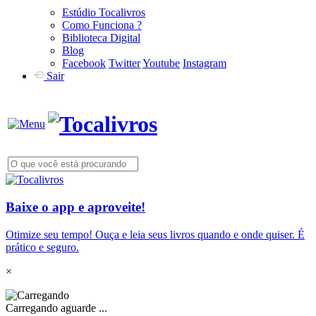
Estúdio Tocalivros
Como Funciona ?
Biblioteca Digital
Blog
Facebook
Twitter
Youtube
Instagram
Sair
Baixe o app e aproveite!
Otimize seu tempo! Ouça e leia seus livros quando e onde quiser. É
prático e seguro.
×
Carregando aguarde ...