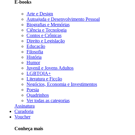
E-books
Arte e Design
Autoajuda e Desenvolvimento Pessoal
Biografias e Memórias
Ciência e Tecnologia
Contos e Crônicas
Direito e Legislação
Educação
Filosofia
História
Humor
Juvenil e Jovens Adultos
LGBTQIA+
Literatura e Ficção
Negócios, Economia e Investimentos
Poesia
Quadrinhos
Ver todas as categorias
Assinatura
Curadoria
Voucher
Conheça mais