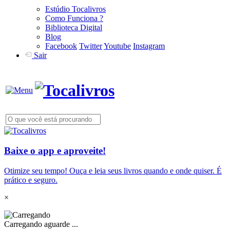
Estúdio Tocalivros
Como Funciona ?
Biblioteca Digital
Blog
Facebook
Twitter
Youtube
Instagram
Sair
Baixe o app e aproveite!
Otimize seu tempo! Ouça e leia seus livros quando e onde quiser. É
prático e seguro.
×
Carregando aguarde ...