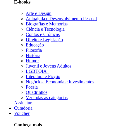
E-books
Arte e Design
Autoajuda e Desenvolvimento Pessoal
Biografias e Memórias
Ciência e Tecnologia
Contos e Crônicas
Direito e Legislação
Educação
Filosofia
História
Humor
Juvenil e Jovens Adultos
LGBTQIA+
Literatura e Ficção
Negócios, Economia e Investimentos
Poesia
Quadrinhos
Ver todas as categorias
Assinatura
Curadoria
Voucher
Conheça mais