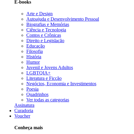
E-books
Arte e Design
Autoajuda e Desenvolvimento Pessoal
Biografias e Memórias
Ciência e Tecnologia
Contos e Crônicas
Direito e Legislação
Educação
Filosofia
História
Humor
Juvenil e Jovens Adultos
LGBTQIA+
Literatura e Ficção
Negócios, Economia e Investimentos
Poesia
Quadrinhos
Ver todas as categorias
Assinatura
Curadoria
Voucher
Conheça mais