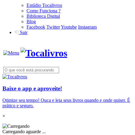
Estúdio Tocalivros
Como Funciona ?
Biblioteca Digital
Blog
Facebook
Twitter
Youtube
Instagram
Sair
Baixe o app e aproveite!
Otimize seu tempo! Ouça e leia seus livros quando e onde quiser. É
prático e seguro.
×
Carregando aguarde ...