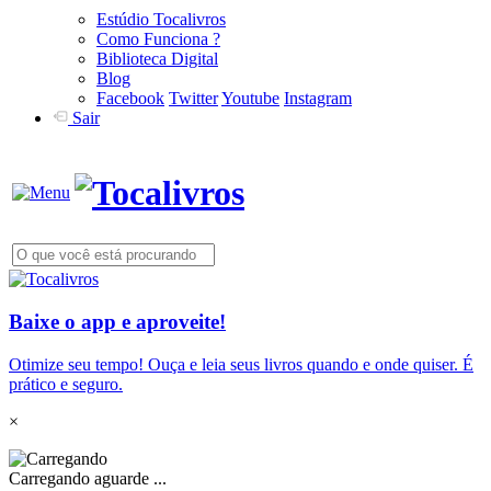
Estúdio Tocalivros
Como Funciona ?
Biblioteca Digital
Blog
Facebook
Twitter
Youtube
Instagram
Sair
Baixe o app e aproveite!
Otimize seu tempo! Ouça e leia seus livros quando e onde quiser. É
prático e seguro.
×
Carregando aguarde ...