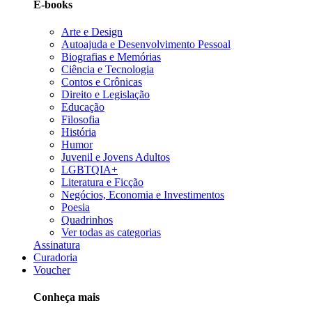
E-books
Arte e Design
Autoajuda e Desenvolvimento Pessoal
Biografias e Memórias
Ciência e Tecnologia
Contos e Crônicas
Direito e Legislação
Educação
Filosofia
História
Humor
Juvenil e Jovens Adultos
LGBTQIA+
Literatura e Ficção
Negócios, Economia e Investimentos
Poesia
Quadrinhos
Ver todas as categorias
Assinatura
Curadoria
Voucher
Conheça mais