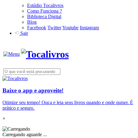
Estúdio Tocalivros
Como Funciona ?
Biblioteca Digital
Blog
Facebook
Twitter
Youtube
Instagram
Sair
Baixe o app e aproveite!
Otimize seu tempo! Ouça e leia seus livros quando e onde quiser. É
prático e seguro.
×
Carregando aguarde ...