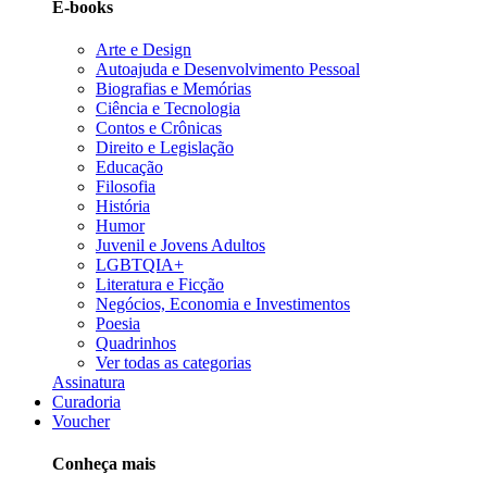
E-books
Arte e Design
Autoajuda e Desenvolvimento Pessoal
Biografias e Memórias
Ciência e Tecnologia
Contos e Crônicas
Direito e Legislação
Educação
Filosofia
História
Humor
Juvenil e Jovens Adultos
LGBTQIA+
Literatura e Ficção
Negócios, Economia e Investimentos
Poesia
Quadrinhos
Ver todas as categorias
Assinatura
Curadoria
Voucher
Conheça mais