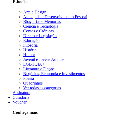
E-books
Arte e Design
Autoajuda e Desenvolvimento Pessoal
Biografias e Memórias
Ciência e Tecnologia
Contos e Crônicas
Direito e Legislação
Educação
Filosofia
História
Humor
Juvenil e Jovens Adultos
LGBTQIA+
Literatura e Ficção
Negócios, Economia e Investimentos
Poesia
Quadrinhos
Ver todas as categorias
Assinatura
Curadoria
Voucher
Conheça mais