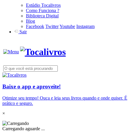
Estúdio Tocalivros
Como Funciona ?
Biblioteca Digital
Blog
Facebook
Twitter
Youtube
Instagram
Sair
Baixe o app e aproveite!
Otimize seu tempo! Ouça e leia seus livros quando e onde quiser. É
prático e seguro.
×
Carregando aguarde ...