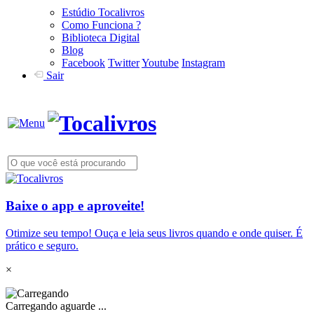
Estúdio Tocalivros
Como Funciona ?
Biblioteca Digital
Blog
Facebook
Twitter
Youtube
Instagram
Sair
Baixe o app e aproveite!
Otimize seu tempo! Ouça e leia seus livros quando e onde quiser. É
prático e seguro.
×
Carregando aguarde ...