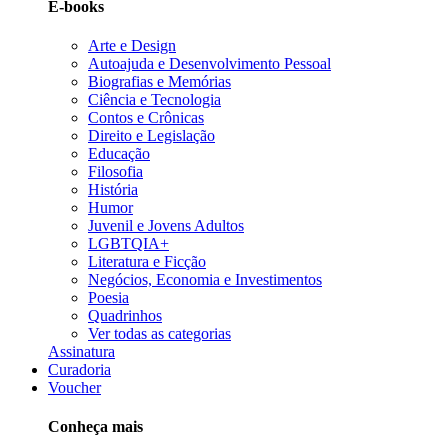
E-books
Arte e Design
Autoajuda e Desenvolvimento Pessoal
Biografias e Memórias
Ciência e Tecnologia
Contos e Crônicas
Direito e Legislação
Educação
Filosofia
História
Humor
Juvenil e Jovens Adultos
LGBTQIA+
Literatura e Ficção
Negócios, Economia e Investimentos
Poesia
Quadrinhos
Ver todas as categorias
Assinatura
Curadoria
Voucher
Conheça mais