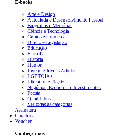
E-books
Arte e Design
Autoajuda e Desenvolvimento Pessoal
Biografias e Memórias
Ciência e Tecnologia
Contos e Crônicas
Direito e Legislação
Educação
Filosofia
História
Humor
Juvenil e Jovens Adultos
LGBTQIA+
Literatura e Ficção
Negócios, Economia e Investimentos
Poesia
Quadrinhos
Ver todas as categorias
Assinatura
Curadoria
Voucher
Conheça mais