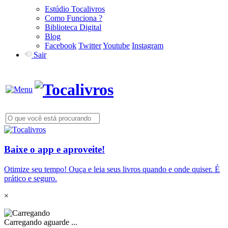
Estúdio Tocalivros
Como Funciona ?
Biblioteca Digital
Blog
Facebook
Twitter
Youtube
Instagram
Sair
Baixe o app e aproveite!
Otimize seu tempo! Ouça e leia seus livros quando e onde quiser. É
prático e seguro.
×
Carregando aguarde ...