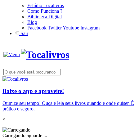
Estúdio Tocalivros
Como Funciona ?
Biblioteca Digital
Blog
Facebook
Twitter
Youtube
Instagram
Sair
Baixe o app e aproveite!
Otimize seu tempo! Ouça e leia seus livros quando e onde quiser. É
prático e seguro.
×
Carregando aguarde ...