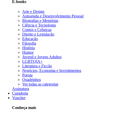
E-books
Arte e Design
Autoajuda e Desenvolvimento Pessoal
Biografias e Memórias
Ciência e Tecnologia
Contos e Crônicas
Direito e Legislação
Educação
Filosofia
História
Humor
Juvenil e Jovens Adultos
LGBTQIA+
Literatura e Ficção
Negócios, Economia e Investimentos
Poesia
Quadrinhos
Ver todas as categorias
Assinatura
Curadoria
Voucher
Conheça mais