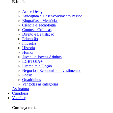
E-books
Arte e Design
Autoajuda e Desenvolvimento Pessoal
Biografias e Memórias
Ciência e Tecnologia
Contos e Crônicas
Direito e Legislação
Educação
Filosofia
História
Humor
Juvenil e Jovens Adultos
LGBTQIA+
Literatura e Ficção
Negócios, Economia e Investimentos
Poesia
Quadrinhos
Ver todas as categorias
Assinatura
Curadoria
Voucher
Conheça mais