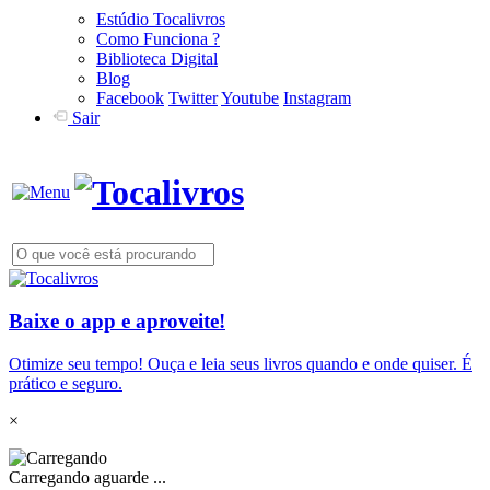
Estúdio Tocalivros
Como Funciona ?
Biblioteca Digital
Blog
Facebook
Twitter
Youtube
Instagram
Sair
Baixe o app e aproveite!
Otimize seu tempo! Ouça e leia seus livros quando e onde quiser. É
prático e seguro.
×
Carregando aguarde ...