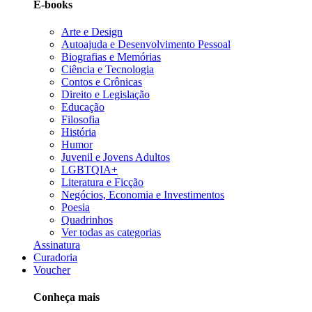
E-books
Arte e Design
Autoajuda e Desenvolvimento Pessoal
Biografias e Memórias
Ciência e Tecnologia
Contos e Crônicas
Direito e Legislação
Educação
Filosofia
História
Humor
Juvenil e Jovens Adultos
LGBTQIA+
Literatura e Ficção
Negócios, Economia e Investimentos
Poesia
Quadrinhos
Ver todas as categorias
Assinatura
Curadoria
Voucher
Conheça mais