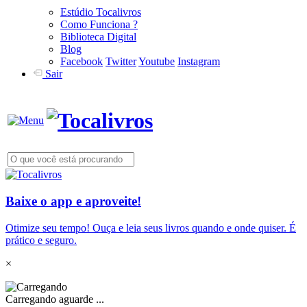
Estúdio Tocalivros
Como Funciona ?
Biblioteca Digital
Blog
Facebook
Twitter
Youtube
Instagram
Sair
Baixe o app e aproveite!
Otimize seu tempo! Ouça e leia seus livros quando e onde quiser. É
prático e seguro.
×
Carregando aguarde ...