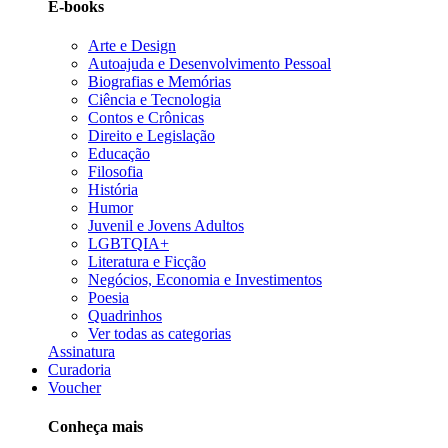
E-books
Arte e Design
Autoajuda e Desenvolvimento Pessoal
Biografias e Memórias
Ciência e Tecnologia
Contos e Crônicas
Direito e Legislação
Educação
Filosofia
História
Humor
Juvenil e Jovens Adultos
LGBTQIA+
Literatura e Ficção
Negócios, Economia e Investimentos
Poesia
Quadrinhos
Ver todas as categorias
Assinatura
Curadoria
Voucher
Conheça mais