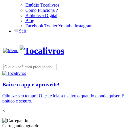
Estúdio Tocalivros
Como Funciona ?
Biblioteca Digital
Blog
Facebook
Twitter
Youtube
Instagram
Sair
Baixe o app e aproveite!
Otimize seu tempo! Ouça e leia seus livros quando e onde quiser. É
prático e seguro.
×
Carregando aguarde ...