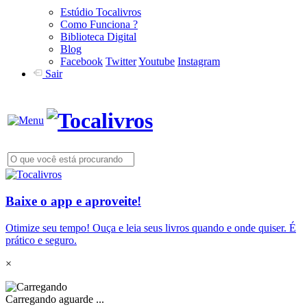
Estúdio Tocalivros
Como Funciona ?
Biblioteca Digital
Blog
Facebook
Twitter
Youtube
Instagram
Sair
Baixe o app e aproveite!
Otimize seu tempo! Ouça e leia seus livros quando e onde quiser. É
prático e seguro.
×
Carregando aguarde ...