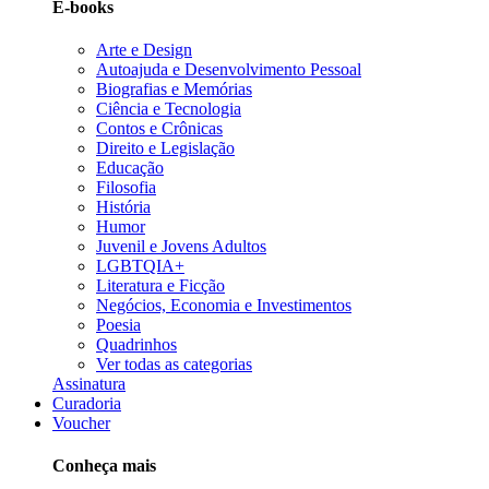
E-books
Arte e Design
Autoajuda e Desenvolvimento Pessoal
Biografias e Memórias
Ciência e Tecnologia
Contos e Crônicas
Direito e Legislação
Educação
Filosofia
História
Humor
Juvenil e Jovens Adultos
LGBTQIA+
Literatura e Ficção
Negócios, Economia e Investimentos
Poesia
Quadrinhos
Ver todas as categorias
Assinatura
Curadoria
Voucher
Conheça mais