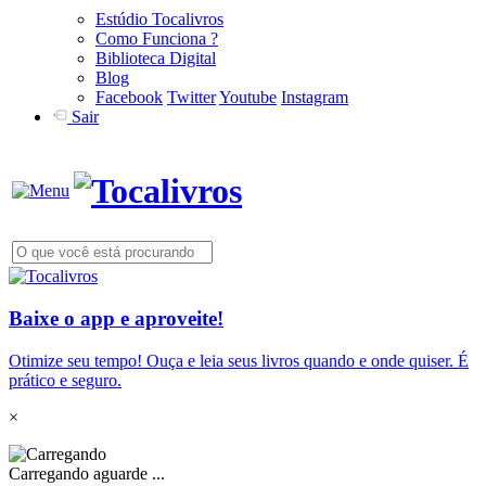
Estúdio Tocalivros
Como Funciona ?
Biblioteca Digital
Blog
Facebook
Twitter
Youtube
Instagram
Sair
Baixe o app e aproveite!
Otimize seu tempo! Ouça e leia seus livros quando e onde quiser. É
prático e seguro.
×
Carregando aguarde ...