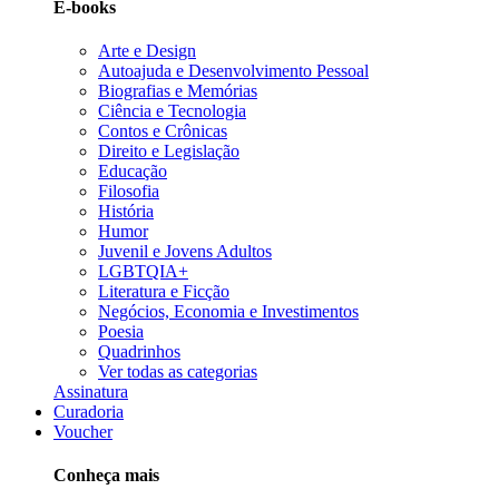
E-books
Arte e Design
Autoajuda e Desenvolvimento Pessoal
Biografias e Memórias
Ciência e Tecnologia
Contos e Crônicas
Direito e Legislação
Educação
Filosofia
História
Humor
Juvenil e Jovens Adultos
LGBTQIA+
Literatura e Ficção
Negócios, Economia e Investimentos
Poesia
Quadrinhos
Ver todas as categorias
Assinatura
Curadoria
Voucher
Conheça mais