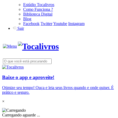
Estúdio Tocalivros
Como Funciona ?
Biblioteca Digital
Blog
Facebook
Twitter
Youtube
Instagram
Sair
Baixe o app e aproveite!
Otimize seu tempo! Ouça e leia seus livros quando e onde quiser. É
prático e seguro.
×
Carregando aguarde ...