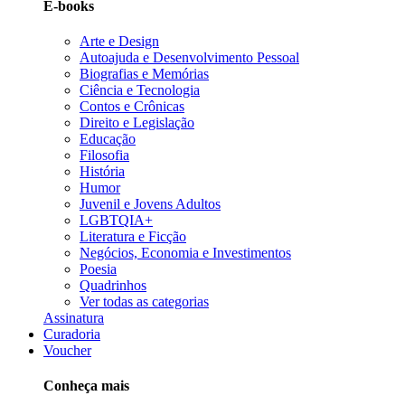
E-books
Arte e Design
Autoajuda e Desenvolvimento Pessoal
Biografias e Memórias
Ciência e Tecnologia
Contos e Crônicas
Direito e Legislação
Educação
Filosofia
História
Humor
Juvenil e Jovens Adultos
LGBTQIA+
Literatura e Ficção
Negócios, Economia e Investimentos
Poesia
Quadrinhos
Ver todas as categorias
Assinatura
Curadoria
Voucher
Conheça mais