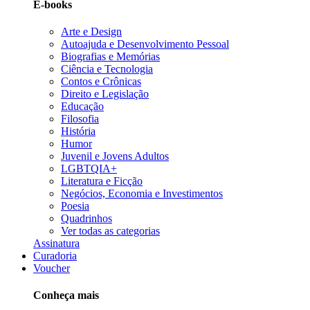
E-books
Arte e Design
Autoajuda e Desenvolvimento Pessoal
Biografias e Memórias
Ciência e Tecnologia
Contos e Crônicas
Direito e Legislação
Educação
Filosofia
História
Humor
Juvenil e Jovens Adultos
LGBTQIA+
Literatura e Ficção
Negócios, Economia e Investimentos
Poesia
Quadrinhos
Ver todas as categorias
Assinatura
Curadoria
Voucher
Conheça mais