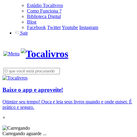
Estúdio Tocalivros
Como Funciona ?
Biblioteca Digital
Blog
Facebook
Twitter
Youtube
Instagram
Sair
Baixe o app e aproveite!
Otimize seu tempo! Ouça e leia seus livros quando e onde quiser. É
prático e seguro.
×
Carregando aguarde ...