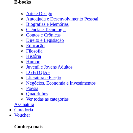
E-books
Arte e Design
Autoajuda e Desenvolvimento Pessoal
Biografias e Memórias
Ciência e Tecnologia
Contos e Crônicas
Direito e Legislação
Educação
Filosofia
História
Humor
Juvenil e Jovens Adultos
LGBTQIA+
Literatura e Ficção
Negócios, Economia e Investimentos
Poesia
Quadrinhos
Ver todas as categorias
Assinatura
Curadoria
Voucher
Conheça mais