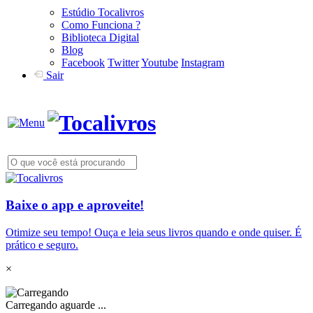
Estúdio Tocalivros
Como Funciona ?
Biblioteca Digital
Blog
Facebook
Twitter
Youtube
Instagram
Sair
Baixe o app e aproveite!
Otimize seu tempo! Ouça e leia seus livros quando e onde quiser. É
prático e seguro.
×
Carregando aguarde ...