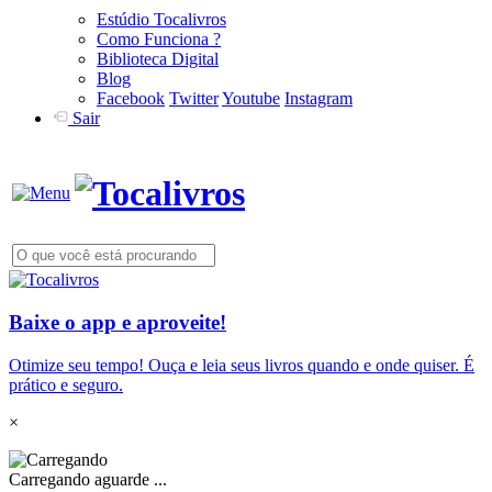
Estúdio Tocalivros
Como Funciona ?
Biblioteca Digital
Blog
Facebook
Twitter
Youtube
Instagram
Sair
Baixe o app e aproveite!
Otimize seu tempo! Ouça e leia seus livros quando e onde quiser. É
prático e seguro.
×
Carregando aguarde ...