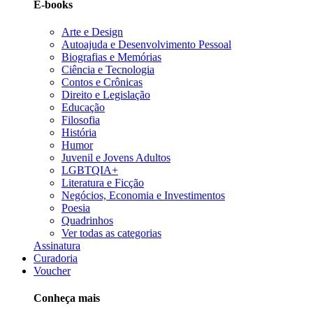
E-books
Arte e Design
Autoajuda e Desenvolvimento Pessoal
Biografias e Memórias
Ciência e Tecnologia
Contos e Crônicas
Direito e Legislação
Educação
Filosofia
História
Humor
Juvenil e Jovens Adultos
LGBTQIA+
Literatura e Ficção
Negócios, Economia e Investimentos
Poesia
Quadrinhos
Ver todas as categorias
Assinatura
Curadoria
Voucher
Conheça mais