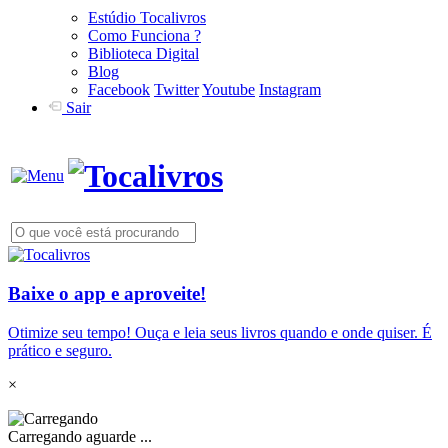
Estúdio Tocalivros
Como Funciona ?
Biblioteca Digital
Blog
Facebook
Twitter
Youtube
Instagram
Sair
Baixe o app e aproveite!
Otimize seu tempo! Ouça e leia seus livros quando e onde quiser. É
prático e seguro.
×
Carregando aguarde ...