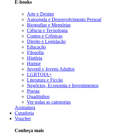
E-books
Arte e Design
Autoajuda e Desenvolvimento Pessoal
Biografias e Memórias
Ciência e Tecnologia
Contos e Crônicas
Direito e Legislação
Educação
Filosofia
História
Humor
Juvenil e Jovens Adultos
LGBTQIA+
Literatura e Ficção
Negócios, Economia e Investimentos
Poesia
Quadrinhos
Ver todas as categorias
Assinatura
Curadoria
Voucher
Conheça mais