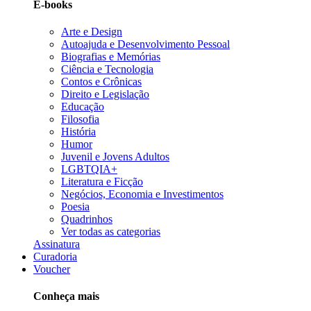
E-books
Arte e Design
Autoajuda e Desenvolvimento Pessoal
Biografias e Memórias
Ciência e Tecnologia
Contos e Crônicas
Direito e Legislação
Educação
Filosofia
História
Humor
Juvenil e Jovens Adultos
LGBTQIA+
Literatura e Ficção
Negócios, Economia e Investimentos
Poesia
Quadrinhos
Ver todas as categorias
Assinatura
Curadoria
Voucher
Conheça mais