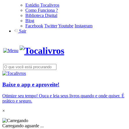
Estúdio Tocalivros
Como Funciona ?
Biblioteca Digital
Blog
Facebook
Twitter
Youtube
Instagram
Sair
Baixe o app e aproveite!
Otimize seu tempo! Ouça e leia seus livros quando e onde quiser. É
prático e seguro.
×
Carregando aguarde ...