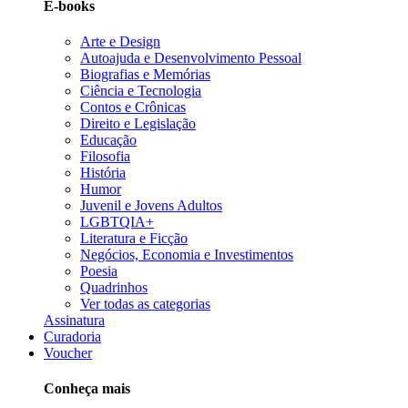
E-books
Arte e Design
Autoajuda e Desenvolvimento Pessoal
Biografias e Memórias
Ciência e Tecnologia
Contos e Crônicas
Direito e Legislação
Educação
Filosofia
História
Humor
Juvenil e Jovens Adultos
LGBTQIA+
Literatura e Ficção
Negócios, Economia e Investimentos
Poesia
Quadrinhos
Ver todas as categorias
Assinatura
Curadoria
Voucher
Conheça mais