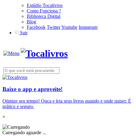
Estúdio Tocalivros
Como Funciona ?
Biblioteca Digital
Blog
Facebook
Twitter
Youtube
Instagram
Sair
Baixe o app e aproveite!
Otimize seu tempo! Ouça e leia seus livros quando e onde quiser. É
prático e seguro.
×
Carregando aguarde ...