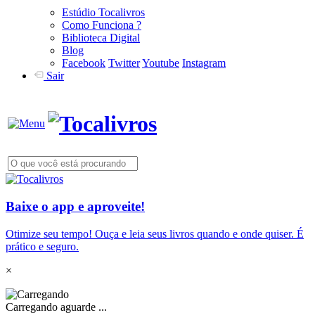
Estúdio Tocalivros
Como Funciona ?
Biblioteca Digital
Blog
Facebook
Twitter
Youtube
Instagram
Sair
Baixe o app e aproveite!
Otimize seu tempo! Ouça e leia seus livros quando e onde quiser. É
prático e seguro.
×
Carregando aguarde ...