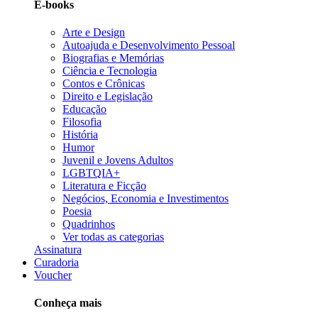
E-books
Arte e Design
Autoajuda e Desenvolvimento Pessoal
Biografias e Memórias
Ciência e Tecnologia
Contos e Crônicas
Direito e Legislação
Educação
Filosofia
História
Humor
Juvenil e Jovens Adultos
LGBTQIA+
Literatura e Ficção
Negócios, Economia e Investimentos
Poesia
Quadrinhos
Ver todas as categorias
Assinatura
Curadoria
Voucher
Conheça mais