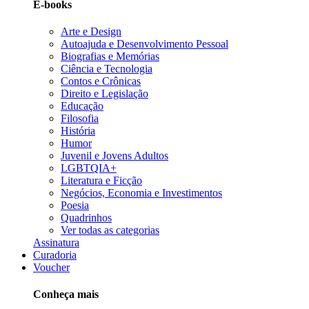
E-books
Arte e Design
Autoajuda e Desenvolvimento Pessoal
Biografias e Memórias
Ciência e Tecnologia
Contos e Crônicas
Direito e Legislação
Educação
Filosofia
História
Humor
Juvenil e Jovens Adultos
LGBTQIA+
Literatura e Ficção
Negócios, Economia e Investimentos
Poesia
Quadrinhos
Ver todas as categorias
Assinatura
Curadoria
Voucher
Conheça mais