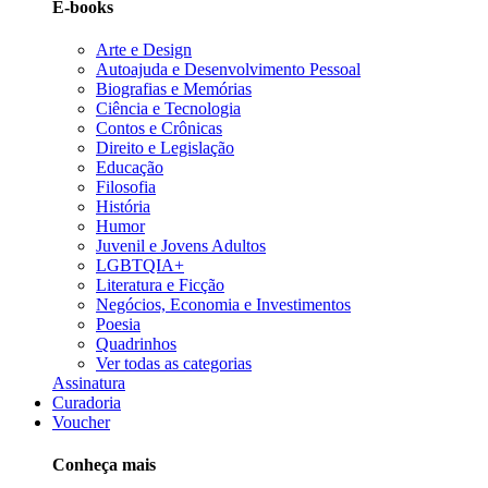
E-books
Arte e Design
Autoajuda e Desenvolvimento Pessoal
Biografias e Memórias
Ciência e Tecnologia
Contos e Crônicas
Direito e Legislação
Educação
Filosofia
História
Humor
Juvenil e Jovens Adultos
LGBTQIA+
Literatura e Ficção
Negócios, Economia e Investimentos
Poesia
Quadrinhos
Ver todas as categorias
Assinatura
Curadoria
Voucher
Conheça mais