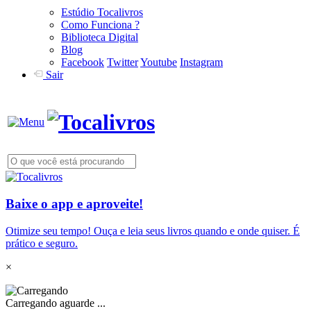
Estúdio Tocalivros
Como Funciona ?
Biblioteca Digital
Blog
Facebook
Twitter
Youtube
Instagram
Sair
Baixe o app e aproveite!
Otimize seu tempo! Ouça e leia seus livros quando e onde quiser. É
prático e seguro.
×
Carregando aguarde ...