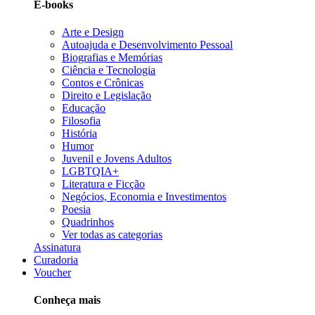
E-books
Arte e Design
Autoajuda e Desenvolvimento Pessoal
Biografias e Memórias
Ciência e Tecnologia
Contos e Crônicas
Direito e Legislação
Educação
Filosofia
História
Humor
Juvenil e Jovens Adultos
LGBTQIA+
Literatura e Ficção
Negócios, Economia e Investimentos
Poesia
Quadrinhos
Ver todas as categorias
Assinatura
Curadoria
Voucher
Conheça mais