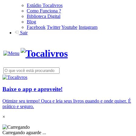
Estúdio Tocalivros
Como Funciona ?
Biblioteca Digital
Blog
Facebook
Twitter
Youtube
Instagram
Sair
Baixe o app e aproveite!
Otimize seu tempo! Ouça e leia seus livros quando e onde quiser. É
prático e seguro.
×
Carregando aguarde ...