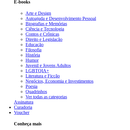
E-books
Arte e Design
Autoajuda e Desenvolvimento Pessoal
Biografias e Memórias
Ciência e Tecnologia
Contos e Crônicas
Direito e Legislação
Educação
Filosofia
História
Humor
Juvenil e Jovens Adultos
LGBTQIA+
Literatura e Ficção
Negócios, Economia e Investimentos
Poesia
Quadrinhos
Ver todas as categorias
Assinatura
Curadoria
Voucher
Conheça mais