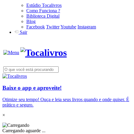
Estúdio Tocalivros
Como Funciona ?
Biblioteca Digital
Blog
Facebook
Twitter
Youtube
Instagram
Sair
Baixe o app e aproveite!
Otimize seu tempo! Ouça e leia seus livros quando e onde quiser. É
prático e seguro.
×
Carregando aguarde ...