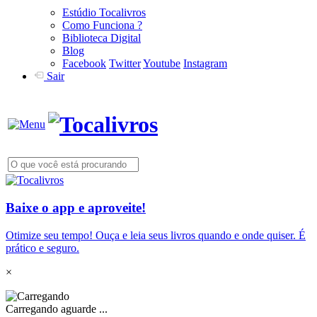
Estúdio Tocalivros
Como Funciona ?
Biblioteca Digital
Blog
Facebook
Twitter
Youtube
Instagram
Sair
Baixe o app e aproveite!
Otimize seu tempo! Ouça e leia seus livros quando e onde quiser. É
prático e seguro.
×
Carregando aguarde ...