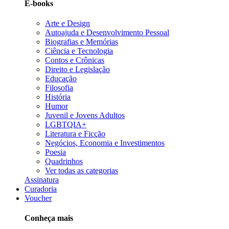
E-books
Arte e Design
Autoajuda e Desenvolvimento Pessoal
Biografias e Memórias
Ciência e Tecnologia
Contos e Crônicas
Direito e Legislação
Educação
Filosofia
História
Humor
Juvenil e Jovens Adultos
LGBTQIA+
Literatura e Ficção
Negócios, Economia e Investimentos
Poesia
Quadrinhos
Ver todas as categorias
Assinatura
Curadoria
Voucher
Conheça mais