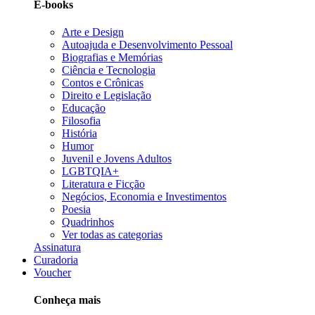
E-books
Arte e Design
Autoajuda e Desenvolvimento Pessoal
Biografias e Memórias
Ciência e Tecnologia
Contos e Crônicas
Direito e Legislação
Educação
Filosofia
História
Humor
Juvenil e Jovens Adultos
LGBTQIA+
Literatura e Ficção
Negócios, Economia e Investimentos
Poesia
Quadrinhos
Ver todas as categorias
Assinatura
Curadoria
Voucher
Conheça mais