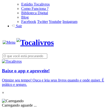
Estúdio Tocalivros
Como Funciona ?
Biblioteca Digital
Blog
Facebook
Twitter
Youtube
Instagram
Sair
Baixe o app e aproveite!
Otimize seu tempo! Ouça e leia seus livros quando e onde quiser. É
prático e seguro.
×
Carregando aguarde ...