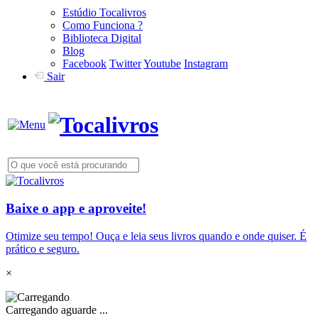
Estúdio Tocalivros
Como Funciona ?
Biblioteca Digital
Blog
Facebook
Twitter
Youtube
Instagram
Sair
Baixe o app e aproveite!
Otimize seu tempo! Ouça e leia seus livros quando e onde quiser. É
prático e seguro.
×
Carregando aguarde ...