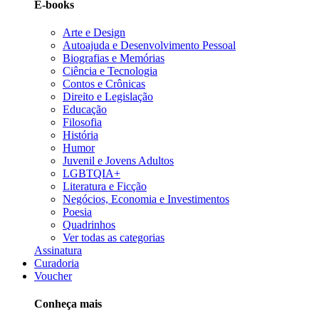
E-books
Arte e Design
Autoajuda e Desenvolvimento Pessoal
Biografias e Memórias
Ciência e Tecnologia
Contos e Crônicas
Direito e Legislação
Educação
Filosofia
História
Humor
Juvenil e Jovens Adultos
LGBTQIA+
Literatura e Ficção
Negócios, Economia e Investimentos
Poesia
Quadrinhos
Ver todas as categorias
Assinatura
Curadoria
Voucher
Conheça mais