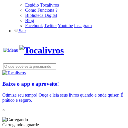
Estúdio Tocalivros
Como Funciona ?
Biblioteca Digital
Blog
Facebook
Twitter
Youtube
Instagram
Sair
Baixe o app e aproveite!
Otimize seu tempo! Ouça e leia seus livros quando e onde quiser. É
prático e seguro.
×
Carregando aguarde ...