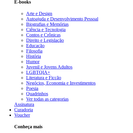
E-books
Arte e Design
Autoajuda e Desenvolvimento Pessoal
Biografias e Memórias
Ciência e Tecnologia
Contos e Crônicas
Direito e Legislação
Educação
Filosofia
História
Humor
Juvenil e Jovens Adultos
LGBTQIA+
Literatura e Ficção
Negócios, Economia e Investimentos
Poesia
Quadrinhos
Ver todas as categorias
Assinatura
Curadoria
Voucher
Conheça mais