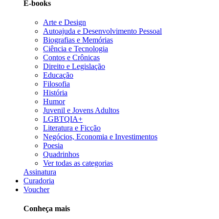
E-books
Arte e Design
Autoajuda e Desenvolvimento Pessoal
Biografias e Memórias
Ciência e Tecnologia
Contos e Crônicas
Direito e Legislação
Educação
Filosofia
História
Humor
Juvenil e Jovens Adultos
LGBTQIA+
Literatura e Ficção
Negócios, Economia e Investimentos
Poesia
Quadrinhos
Ver todas as categorias
Assinatura
Curadoria
Voucher
Conheça mais