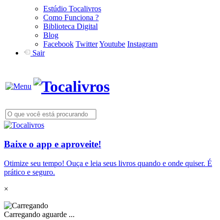
Estúdio Tocalivros
Como Funciona ?
Biblioteca Digital
Blog
Facebook
Twitter
Youtube
Instagram
Sair
Baixe o app e aproveite!
Otimize seu tempo! Ouça e leia seus livros quando e onde quiser. É
prático e seguro.
×
Carregando aguarde ...