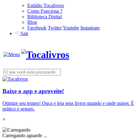
Estúdio Tocalivros
Como Funciona ?
Biblioteca Digital
Blog
Facebook
Twitter
Youtube
Instagram
Sair
Baixe o app e aproveite!
Otimize seu tempo! Ouça e leia seus livros quando e onde quiser. É
prático e seguro.
×
Carregando aguarde ...