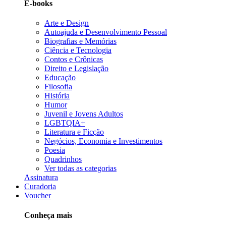
E-books
Arte e Design
Autoajuda e Desenvolvimento Pessoal
Biografias e Memórias
Ciência e Tecnologia
Contos e Crônicas
Direito e Legislação
Educação
Filosofia
História
Humor
Juvenil e Jovens Adultos
LGBTQIA+
Literatura e Ficção
Negócios, Economia e Investimentos
Poesia
Quadrinhos
Ver todas as categorias
Assinatura
Curadoria
Voucher
Conheça mais