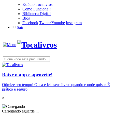
Estúdio Tocalivros
Como Funciona ?
Biblioteca Digital
Blog
Facebook
Twitter
Youtube
Instagram
Sair
Baixe o app e aproveite!
Otimize seu tempo! Ouça e leia seus livros quando e onde quiser. É
prático e seguro.
×
Carregando aguarde ...