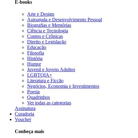
E-books
Arte e Design
Autoajuda e Desenvolvimento Pessoal
Biografias e Memórias
Ciência e Tecnologia
Contos e Crônicas
Direito e Legislação
Educação
Filosofia
História
Humor
Juvenil e Jovens Adultos
LGBTQIA+
Literatura e Ficção
Negócios, Economia e Investimentos
Poesia
Quadrinhos
Ver todas as categorias
Assinatura
Curadoria
Voucher
Conheça mais